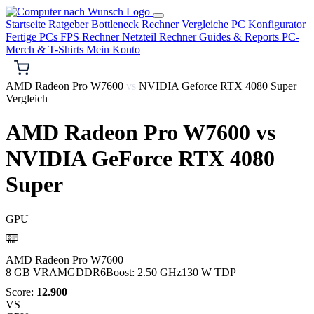
Startseite
Ratgeber
Bottleneck Rechner
Vergleiche
PC Konfigurator
Fertige PCs
FPS Rechner
Netzteil Rechner
Guides & Reports
PC-
Merch & T-Shirts
Mein Konto
AMD Radeon Pro W7600
vs
NVIDIA Geforce RTX 4080 Super
Vergleich
AMD Radeon Pro W7600
vs
NVIDIA GeForce RTX 4080
Super
GPU
AMD
AMD Radeon Pro W7600
8 GB VRAM
GDDR6
Boost: 2.50 GHz
130 W TDP
Score:
12.900
VS