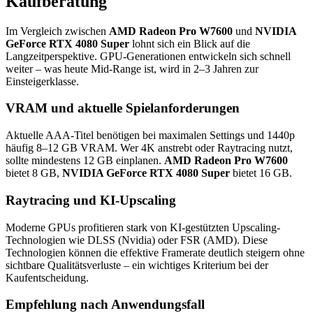
Kaufberatung
Im Vergleich zwischen
AMD Radeon Pro W7600
und
NVIDIA
GeForce RTX 4080 Super
lohnt sich ein Blick auf die
Langzeitperspektive. GPU-Generationen entwickeln sich schnell
weiter – was heute Mid-Range ist, wird in 2–3 Jahren zur
Einsteigerklasse.
VRAM und aktuelle Spielanforderungen
Aktuelle AAA-Titel benötigen bei maximalen Settings und 1440p
häufig 8–12 GB VRAM. Wer 4K anstrebt oder Raytracing nutzt,
sollte mindestens 12 GB einplanen.
AMD Radeon Pro W7600
bietet 8 GB,
NVIDIA GeForce RTX 4080 Super
bietet 16 GB.
Raytracing und KI-Upscaling
Moderne GPUs profitieren stark von KI-gestützten Upscaling-
Technologien wie DLSS (Nvidia) oder FSR (AMD). Diese
Technologien können die effektive Framerate deutlich steigern ohne
sichtbare Qualitätsverluste – ein wichtiges Kriterium bei der
Kaufentscheidung.
Empfehlung nach Anwendungsfall