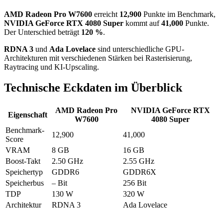
AMD Radeon Pro W7600
erreicht
12,900
Punkte im Benchmark,
NVIDIA GeForce RTX 4080 Super
kommt auf
41,000
Punkte.
Der Unterschied beträgt
120 %
.
RDNA 3
und
Ada Lovelace
sind unterschiedliche GPU-
Architekturen mit verschiedenen Stärken bei Rasterisierung,
Raytracing und KI-Upscaling.
Technische Eckdaten im Überblick
AMD Radeon Pro
NVIDIA GeForce RTX
Eigenschaft
W7600
4080 Super
Benchmark-
12,900
41,000
Score
VRAM
8 GB
16 GB
Boost-Takt
2.50 GHz
2.55 GHz
Speichertyp
GDDR6
GDDR6X
Speicherbus
– Bit
256 Bit
TDP
130 W
320 W
Architektur
RDNA 3
Ada Lovelace