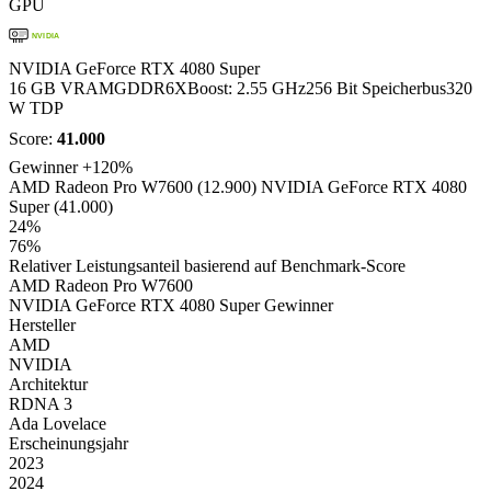
GPU
NVIDIA
NVIDIA GeForce RTX 4080 Super
16 GB VRAM
GDDR6X
Boost: 2.55 GHz
256 Bit Speicherbus
320
W TDP
Score:
41.000
Gewinner
+120%
AMD Radeon Pro W7600 (12.900)
NVIDIA GeForce RTX 4080
Super (41.000)
24%
76%
Relativer Leistungsanteil basierend auf Benchmark-Score
AMD Radeon Pro W7600
NVIDIA GeForce RTX 4080 Super
Gewinner
Hersteller
AMD
NVIDIA
Architektur
RDNA 3
Ada Lovelace
Erscheinungsjahr
2023
2024