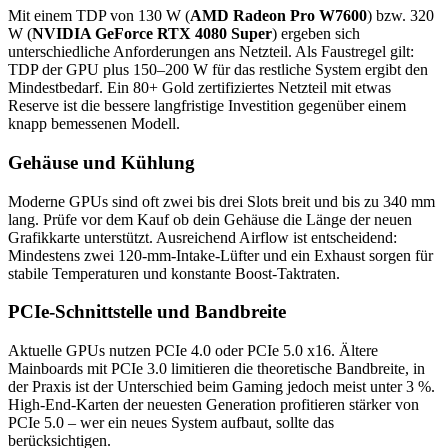
Mit einem TDP von 130 W (
AMD Radeon Pro W7600
) bzw. 320
W (
NVIDIA GeForce RTX 4080 Super
) ergeben sich
unterschiedliche Anforderungen ans Netzteil. Als Faustregel gilt:
TDP der GPU plus 150–200 W für das restliche System ergibt den
Mindestbedarf. Ein 80+ Gold zertifiziertes Netzteil mit etwas
Reserve ist die bessere langfristige Investition gegenüber einem
knapp bemessenen Modell.
Gehäuse und Kühlung
Moderne GPUs sind oft zwei bis drei Slots breit und bis zu 340 mm
lang. Prüfe vor dem Kauf ob dein Gehäuse die Länge der neuen
Grafikkarte unterstützt. Ausreichend Airflow ist entscheidend:
Mindestens zwei 120-mm-Intake-Lüfter und ein Exhaust sorgen für
stabile Temperaturen und konstante Boost-Taktraten.
PCIe-Schnittstelle und Bandbreite
Aktuelle GPUs nutzen PCIe 4.0 oder PCIe 5.0 x16. Ältere
Mainboards mit PCIe 3.0 limitieren die theoretische Bandbreite, in
der Praxis ist der Unterschied beim Gaming jedoch meist unter 3 %.
High-End-Karten der neuesten Generation profitieren stärker von
PCIe 5.0 – wer ein neues System aufbaut, sollte das
berücksichtigen.