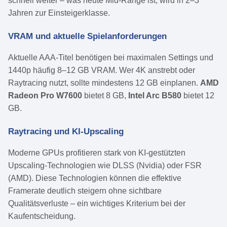
schnell weiter – was heute Mid-Range ist, wird in 2–3
Jahren zur Einsteigerklasse.
VRAM und aktuelle Spielanforderungen
Aktuelle AAA-Titel benötigen bei maximalen Settings und
1440p häufig 8–12 GB VRAM. Wer 4K anstrebt oder
Raytracing nutzt, sollte mindestens 12 GB einplanen.
AMD
Radeon Pro W7600
bietet 8 GB,
Intel Arc B580
bietet 12
GB.
Raytracing und KI-Upscaling
Moderne GPUs profitieren stark von KI-gestützten
Upscaling-Technologien wie DLSS (Nvidia) oder FSR
(AMD). Diese Technologien können die effektive
Framerate deutlich steigern ohne sichtbare
Qualitätsverluste – ein wichtiges Kriterium bei der
Kaufentscheidung.