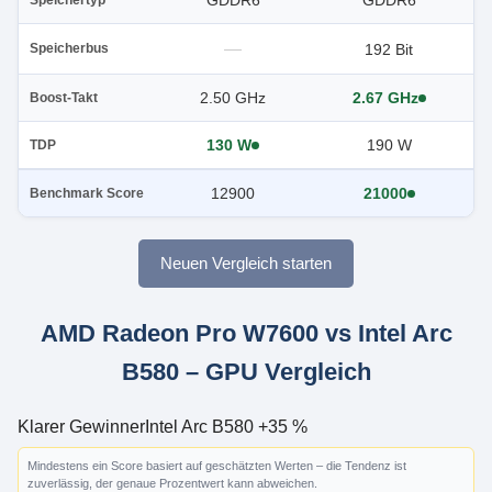
GDDR6
GDDR6
—
192 Bit
Speicherbus
2.50 GHz
2.67 GHz
Boost-Takt
130 W
190 W
TDP
12900
21000
Benchmark Score
Neuen Vergleich starten
AMD Radeon Pro W7600 vs Intel Arc
B580 – GPU Vergleich
Klarer Gewinner
Intel Arc B580 +35 %
Mindestens ein Score basiert auf geschätzten Werten – die Tendenz ist
zuverlässig, der genaue Prozentwert kann abweichen.