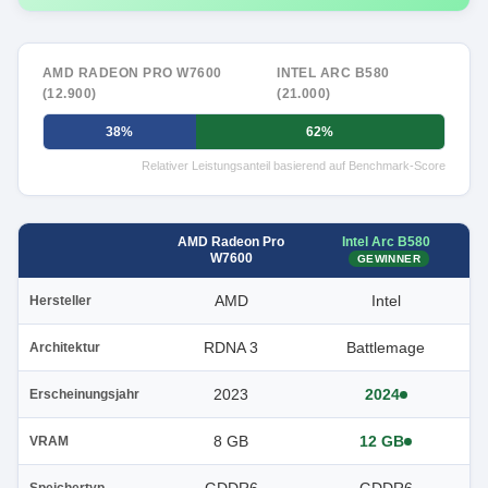
AMD RADEON PRO W7600
INTEL ARC B580
(12.900)
(21.000)
38%
62%
Relativer Leistungsanteil basierend auf Benchmark-Score
Intel Arc B580
AMD Radeon Pro
W7600
GEWINNER
AMD
Intel
Hersteller
RDNA 3
Battlemage
Architektur
2023
2024
Erscheinungsjahr
8 GB
12 GB
VRAM
Speichertyp