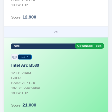
Boost: 2.50 GHz
130 W TDP
12.900
Score:
VS
GEWINNER
+35%
GPU
intel
Intel Arc B580
12 GB VRAM
GDDR6
Boost: 2.67 GHz
192 Bit Speicherbus
190 W TDP
21.000
Score: