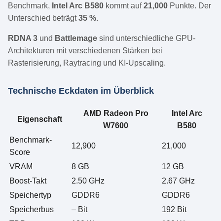
Benchmark,
Intel Arc B580
kommt auf
21,000
Punkte. Der
Unterschied beträgt
35 %
.
RDNA 3
und
Battlemage
sind unterschiedliche GPU-
Architekturen mit verschiedenen Stärken bei
Rasterisierung, Raytracing und KI-Upscaling.
Technische Eckdaten im Überblick
AMD Radeon Pro
Intel Arc
Eigenschaft
W7600
B580
Benchmark-
12,900
21,000
Score
VRAM
8 GB
12 GB
Boost-Takt
2.50 GHz
2.67 GHz
Speichertyp
GDDR6
GDDR6
Speicherbus
– Bit
192 Bit