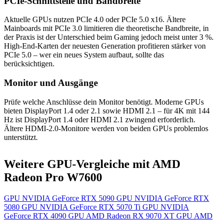
PCIe-Schnittstelle und Bandbreite
Aktuelle GPUs nutzen PCIe 4.0 oder PCIe 5.0 x16. Ältere
Mainboards mit PCIe 3.0 limitieren die theoretische Bandbreite, in
der Praxis ist der Unterschied beim Gaming jedoch meist unter 3 %.
High-End-Karten der neuesten Generation profitieren stärker von
PCIe 5.0 – wer ein neues System aufbaut, sollte das
berücksichtigen.
Monitor und Ausgänge
Prüfe welche Anschlüsse dein Monitor benötigt. Moderne GPUs
bieten DisplayPort 1.4 oder 2.1 sowie HDMI 2.1 – für 4K mit 144
Hz ist DisplayPort 1.4 oder HDMI 2.1 zwingend erforderlich.
Ältere HDMI-2.0-Monitore werden von beiden GPUs problemlos
unterstützt.
Weitere GPU-Vergleiche mit AMD
Radeon Pro W7600
GPU
NVIDIA GeForce RTX 5090
GPU
NVIDIA GeForce RTX
5080
GPU
NVIDIA GeForce RTX 5070 Ti
GPU
NVIDIA
GeForce RTX 4090
GPU
AMD Radeon RX 9070 XT
GPU
AMD