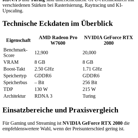
verschiedenen Stärken bei Rasterisierung, Raytracing und KI-
Upscaling.
Technische Eckdaten im Überblick
AMD Radeon Pro
NVIDIA GeForce RTX
Eigenschaft
W7600
2080
Benchmark-
12,900
20,000
Score
VRAM
8 GB
8 GB
Boost-Takt
2.50 GHz
1.71 GHz
Speichertyp
GDDR6
GDDR6
Speicherbus
– Bit
256 Bit
TDP
130 W
215 W
Architektur
RDNA 3
Turing
Einsatzbereiche und Praxisvergleich
Für Gaming und Streaming ist
NVIDIA GeForce RTX 2080
die
empfehlenswertere Wahl, wenn der Preisunterschied gering ist.