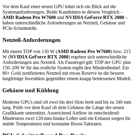
Vor dem Kauf einer neuen GPU lohnt sich ein Blick auf die
Systemanforderungen. Beide Kandidaten in diesem Vergleich –
AMD Radeon Pro W7600
und
NVIDIA GeForce RTX 2080
–
haben unterschiedliche Anforderungen an Netzteil, Gehäuse und
PCIe-Schnittstelle.
Netzteil-Anforderungen
Mit einem TDP von 130 W (
AMD Radeon Pro W7600
) bzw. 215
W (
NVIDIA GeForce RTX 2080
) ergeben sich unterschiedliche
Anforderungen ans Netzteil. Als Faustregel gilt: TDP der GPU plus
150–200 W für das restliche System ergibt den Mindestbedarf. Ein
80+ Gold zertifiziertes Netzteil mit etwas Reserve ist die bessere
langfristige Investition gegenüber einem knapp bemessenen Modell.
Gehäuse und Kühlung
Moderne GPUs sind oft zwei bis drei Slots breit und bis zu 340 mm
lang. Prüfe vor dem Kauf ob dein Gehäuse die Länge der neuen
Grafikkarte unterstützt. Ausreichend Airflow ist entscheidend:
Mindestens zwei 120-mm-Intake-Lüfter und ein Exhaust sorgen für
stabile Temperaturen und konstante Boost-Taktraten.