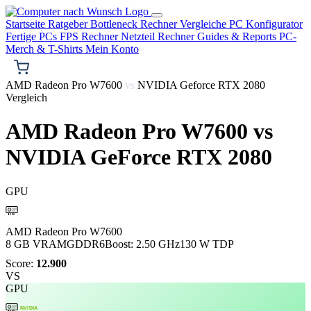
Startseite
Ratgeber
Bottleneck Rechner
Vergleiche
PC Konfigurator
Fertige PCs
FPS Rechner
Netzteil Rechner
Guides & Reports
PC-
Merch & T-Shirts
Mein Konto
AMD Radeon Pro W7600
vs
NVIDIA Geforce RTX 2080
Vergleich
AMD Radeon Pro W7600
vs
NVIDIA GeForce RTX 2080
GPU
AMD
AMD Radeon Pro W7600
8 GB VRAM
GDDR6
Boost: 2.50 GHz
130 W TDP
Score:
12.900
VS
GPU
NVIDIA