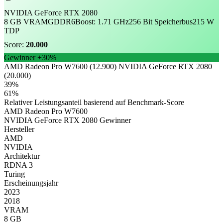
NVIDIA GeForce RTX 2080
8 GB VRAM
GDDR6
Boost: 1.71 GHz
256 Bit Speicherbus
215 W
TDP
Score:
20.000
Gewinner
+30%
AMD Radeon Pro W7600 (12.900)
NVIDIA GeForce RTX 2080
(20.000)
39%
61%
Relativer Leistungsanteil basierend auf Benchmark-Score
AMD Radeon Pro W7600
NVIDIA GeForce RTX 2080
Gewinner
Hersteller
AMD
NVIDIA
Architektur
RDNA 3
Turing
Erscheinungsjahr
2023
2018
VRAM
8 GB