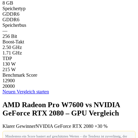
8 GB
Speichertyp
GDDR6
GDDR6
Speicherbus
—
256 Bit
Boost-Takt
2.50 GHz
1.71 GHz
TDP
130 W
215 W
Benchmark Score
12900
20000
Neuen Vergleich starten
AMD Radeon Pro W7600 vs NVIDIA
GeForce RTX 2080 – GPU Vergleich
Klarer Gewinner
NVIDIA GeForce RTX 2080 +30 %
Mindestens ein Score basiert auf geschätzten Werten – die Tendenz ist zuverlässig, der