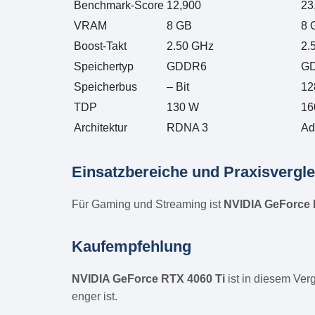
Benchmark-Score
12,900
23
VRAM
8 GB
8 
Boost-Takt
2.50 GHz
2.
Speichertyp
GDDR6
G
Speicherbus
– Bit
12
TDP
130 W
16
Architektur
RDNA 3
Ad
Einsatzbereiche und Praxisvergle
Für Gaming und Streaming ist
NVIDIA GeForce 
Kaufempfehlung
NVIDIA GeForce RTX 4060 Ti
ist in diesem Ver
enger ist.