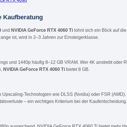
rce RTX 4090
e Kaufberatung
0
und
NVIDIA GeForce RTX 4060 Ti
lohnt sich ein Blick auf d
ange ist, wird in 2–3 Jahren zur Einsteigerklasse.
tings und 1440p häufig 8–12 GB VRAM. Wer 4K anstrebt oder Ra
B,
NVIDIA GeForce RTX 4060 Ti
bietet 8 GB.
en Upscaling-Technologien wie DLSS (Nvidia) oder FSR (AMD). 
tätsverluste – ein wichtiges Kriterium bei der Kaufentscheidung.
080p ausreichend. NVIDIA GeForce RTX 4060 Ti bietet mehr Hea