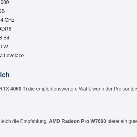
,000
GB
54 GHz
DDR6
8 Bit
0 W
a Lovelace
ich
RTX 4060 Ti
die empfehlenswertere Wahl, wenn der Preisuntersc
gleich die Empfehlung.
AMD Radeon Pro W7600
bietet ein gu