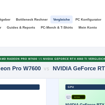
tgeber
Bottleneck Rechner
Vergleiche
PC Konfigurator
r
Guides & Reports
PC-Merch & T-Shirts
Mein Konto
AMD RADEON PRO W7600
VS
NVIDIA GEFORCE RTX 4060 TI VERGLEIC
eon Pro W7600
NVIDIA GeForce RT
VS
GPU
NVIDIA
NVIDIA GeForce RTX 