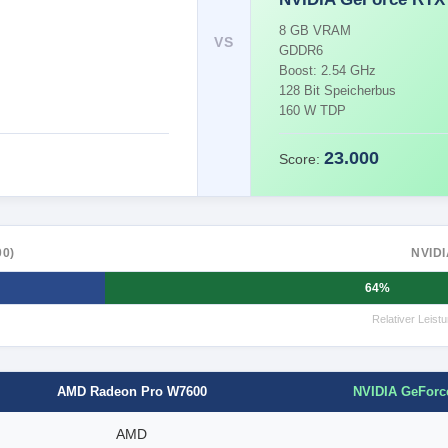
8 GB VRAM
VS
GDDR6
Boost: 2.54 GHz
128 Bit Speicherbus
160 W TDP
23.000
Score:
0)
NVIDI
64%
Relativer Leis
NVIDIA GeForc
AMD Radeon Pro W7600
AMD