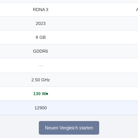
RDNA 3
2023
8 GB
GDDR6
—
2.50 GHz
130 W
12900
Neuen Vergleich starten