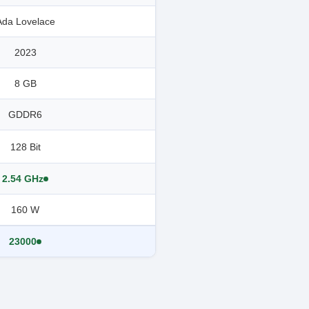
Ada Lovelace
2023
8 GB
GDDR6
128 Bit
2.54 GHz
160 W
23000