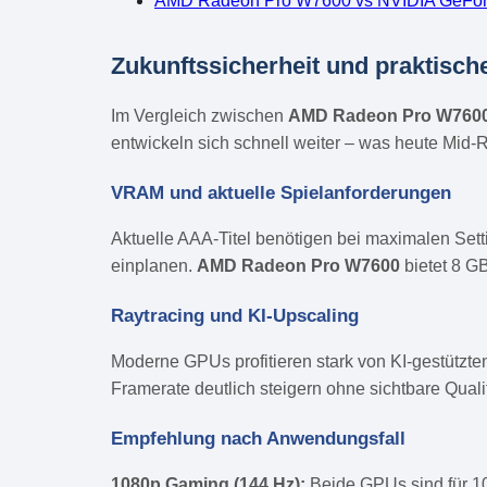
AMD Radeon Pro W7600 vs NVIDIA GeFo
Zukunftssicherheit und praktisch
Im Vergleich zwischen
AMD Radeon Pro W760
entwickeln sich schnell weiter – was heute Mid-R
VRAM und aktuelle Spielanforderungen
Aktuelle AAA-Titel benötigen bei maximalen Set
einplanen.
AMD Radeon Pro W7600
bietet 8 G
Raytracing und KI-Upscaling
Moderne GPUs profitieren stark von KI-gestützt
Framerate deutlich steigern ohne sichtbare Quali
Empfehlung nach Anwendungsfall
1080p Gaming (144 Hz):
Beide GPUs sind für 1