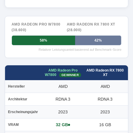
AMD RADEON PRO W7800
AMD RADEON RX 7800 XT
(38.600)
(28.000)
58%
42%
Relativer Leistungsanteil basierend auf Benchmark-Score
AMD Radeon Pro
AMD Radeon RX 7800
W7800
XT
GEWINNER
AMD
AMD
Hersteller
RDNA 3
RDNA 3
Architektur
2023
2023
Erscheinungsjahr
32 GB
16 GB
VRAM