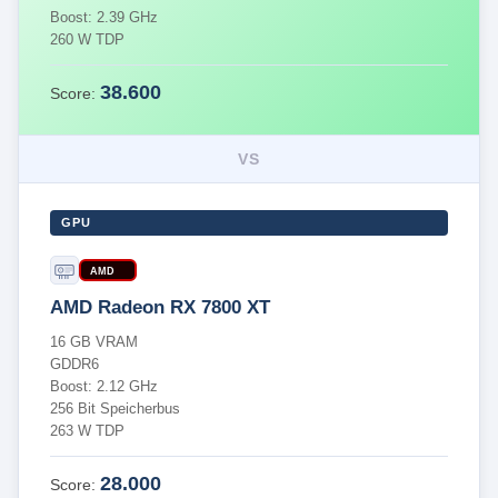
Boost: 2.39 GHz
260 W TDP
38.600
Score:
VS
GPU
AMD
AMD Radeon RX 7800 XT
16 GB VRAM
GDDR6
Boost: 2.12 GHz
256 Bit Speicherbus
263 W TDP
28.000
Score: