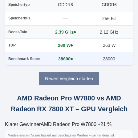
GDDR6
GDDR6
Speichertyp
—
256 Bit
Speicherbus
2.39 GHz
2.12 GHz
Boost-Takt
260 W
263 W
TDP
38600
28000
Benchmark Score
Neuen Vergleich starten
AMD Radeon Pro W7800 vs AMD
Radeon RX 7800 XT – GPU Vergleich
Klarer Gewinner
AMD Radeon Pro W7800 +21 %
Mindestens ein Score basiert auf geschätzten Werten – die Tendenz ist