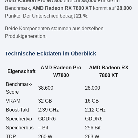
AMD Radeon Pro W7800
erreicht
38,600
Punkte im
Benchmark,
AMD Radeon RX 7800 XT
kommt auf
28,000
Punkte. Der Unterschied beträgt
21 %
.
Beide Komponenten stammen aus derselben
Produktgeneration.
Technische Eckdaten im Überblick
AMD Radeon Pro
AMD Radeon RX
Eigenschaft
W7800
7800 XT
Benchmark-
38,600
28,000
Score
VRAM
32 GB
16 GB
Boost-Takt
2.39 GHz
2.12 GHz
Speichertyp
GDDR6
GDDR6
Speicherbus
– Bit
256 Bit
TDP
260 W
263 W