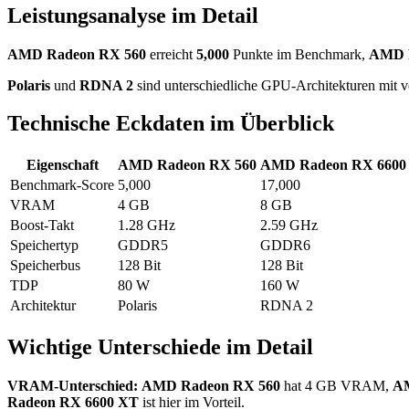
Leistungsanalyse im Detail
AMD Radeon RX 560
erreicht
5,000
Punkte im Benchmark,
AMD 
Polaris
und
RDNA 2
sind unterschiedliche GPU-Architekturen mit v
Technische Eckdaten im Überblick
Eigenschaft
AMD Radeon RX 560
AMD Radeon RX 6600
Benchmark-Score
5,000
17,000
VRAM
4 GB
8 GB
Boost-Takt
1.28 GHz
2.59 GHz
Speichertyp
GDDR5
GDDR6
Speicherbus
128 Bit
128 Bit
TDP
80 W
160 W
Architektur
Polaris
RDNA 2
Wichtige Unterschiede im Detail
VRAM-Unterschied:
AMD Radeon RX 560
hat 4 GB VRAM,
AM
Radeon RX 6600 XT
ist hier im Vorteil.