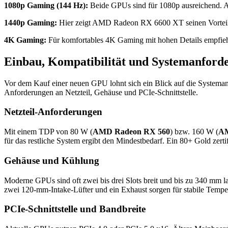
1080p Gaming (144 Hz):
Beide GPUs sind für 1080p ausreichend.
1440p Gaming:
Hier zeigt AMD Radeon RX 6600 XT seinen Vorteil deu
4K Gaming:
Für komfortables 4K Gaming mit hohen Details empfieh
Einbau, Kompatibilität und Systemanford
Vor dem Kauf einer neuen GPU lohnt sich ein Blick auf die Systema
Anforderungen an Netzteil, Gehäuse und PCIe-Schnittstelle.
Netzteil-Anforderungen
Mit einem TDP von 80 W (
AMD Radeon RX 560
) bzw. 160 W (
AM
für das restliche System ergibt den Mindestbedarf. Ein 80+ Gold zerti
Gehäuse und Kühlung
Moderne GPUs sind oft zwei bis drei Slots breit und bis zu 340 mm l
zwei 120-mm-Intake-Lüfter und ein Exhaust sorgen für stabile Tempe
PCIe-Schnittstelle und Bandbreite