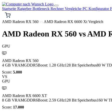
Startseite
Ratgeber
Bottleneck Rechner
Vergleiche
PC Konfigurator
F
AMD Radeon RX 560
vs
AMD Radeon RX 6600 Xt Vergleich
AMD Radeon RX 560
vs
AMD R
GPU
AMD
AMD Radeon RX 560
4 GB VRAM
GDDR5
Boost: 1.28 GHz
128 Bit Speicherbus
80 W T
Score:
5.000
VS
GPU
AMD
AMD Radeon RX 6600 XT
8 GB VRAM
GDDR6
Boost: 2.59 GHz
128 Bit Speicherbus
160 W T
Score:
17.000