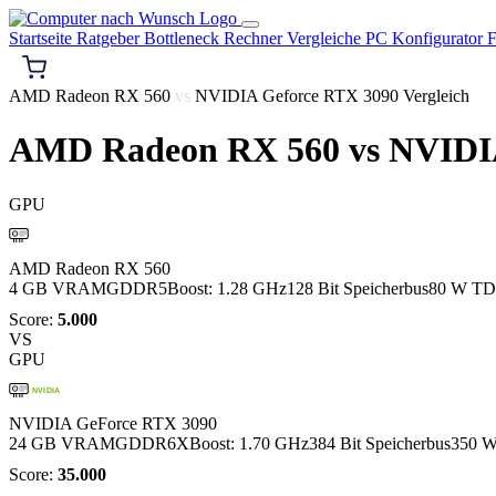
Startseite
Ratgeber
Bottleneck Rechner
Vergleiche
PC Konfigurator
F
AMD Radeon RX 560
vs
NVIDIA Geforce RTX 3090 Vergleich
AMD Radeon RX 560
vs
NVIDIA
GPU
AMD
AMD Radeon RX 560
4 GB VRAM
GDDR5
Boost: 1.28 GHz
128 Bit Speicherbus
80 W T
Score:
5.000
VS
GPU
NVIDIA
NVIDIA GeForce RTX 3090
24 GB VRAM
GDDR6X
Boost: 1.70 GHz
384 Bit Speicherbus
350 
Score:
35.000