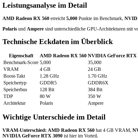
Leistungsanalyse im Detail
AMD Radeon RX 560
erreicht
5,000
Punkte im Benchmark,
NVIDI
Polaris
und
Ampere
sind unterschiedliche GPU-Architekturen mit ve
Technische Eckdaten im Überblick
Eigenschaft
AMD Radeon RX 560
NVIDIA GeForce RTX 
Benchmark-Score
5,000
35,000
VRAM
4 GB
24 GB
Boost-Takt
1.28 GHz
1.70 GHz
Speichertyp
GDDR5
GDDR6X
Speicherbus
128 Bit
384 Bit
TDP
80 W
350 W
Architektur
Polaris
Ampere
Wichtige Unterschiede im Detail
VRAM-Unterschied:
AMD Radeon RX 560
hat 4 GB VRAM,
NV
NVIDIA GeForce RTX 3090
ist hier im Vorteil.