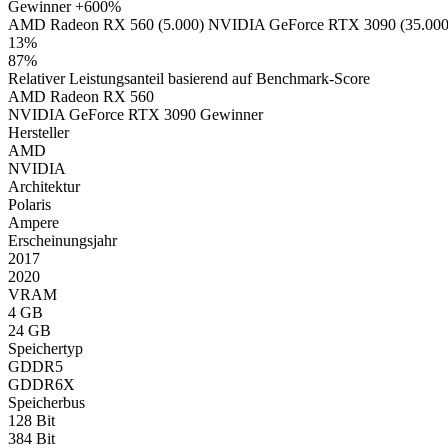
Gewinner
+600%
AMD Radeon RX 560 (5.000)
NVIDIA GeForce RTX 3090 (35.000
13%
87%
Relativer Leistungsanteil basierend auf Benchmark-Score
AMD Radeon RX 560
NVIDIA GeForce RTX 3090
Gewinner
Hersteller
AMD
NVIDIA
Architektur
Polaris
Ampere
Erscheinungsjahr
2017
2020
VRAM
4 GB
24 GB
Speichertyp
GDDR5
GDDR6X
Speicherbus
128 Bit
384 Bit