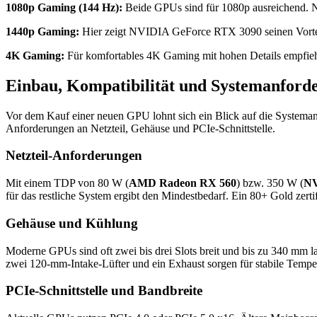
1080p Gaming (144 Hz):
Beide GPUs sind für 1080p ausreichend. 
1440p Gaming:
Hier zeigt NVIDIA GeForce RTX 3090 seinen Vorteil de
4K Gaming:
Für komfortables 4K Gaming mit hohen Details empfieh
Einbau, Kompatibilität und Systemanford
Vor dem Kauf einer neuen GPU lohnt sich ein Blick auf die Systema
Anforderungen an Netzteil, Gehäuse und PCIe-Schnittstelle.
Netzteil-Anforderungen
Mit einem TDP von 80 W (
AMD Radeon RX 560
) bzw. 350 W (
NV
für das restliche System ergibt den Mindestbedarf. Ein 80+ Gold zerti
Gehäuse und Kühlung
Moderne GPUs sind oft zwei bis drei Slots breit und bis zu 340 mm l
zwei 120-mm-Intake-Lüfter und ein Exhaust sorgen für stabile Tempe
PCIe-Schnittstelle und Bandbreite