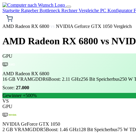
Startseite
Ratgeber
Bottleneck Rechner
Vergleiche
PC Konfigurator
F
AMD Radeon RX 6800
vs
NVIDIA Geforce GTX 1050 Vergleich
AMD Radeon RX 6800
vs
NVIDI
GPU
AMD
AMD Radeon RX 6800
16 GB VRAM
GDDR6
Boost: 2.11 GHz
256 Bit Speicherbus
250 W 
Score:
27.000
Gewinner
+500%
VS
GPU
NVIDIA
NVIDIA GeForce GTX 1050
2 GB VRAM
GDDR5
Boost: 1.46 GHz
128 Bit Speicherbus
75 W T