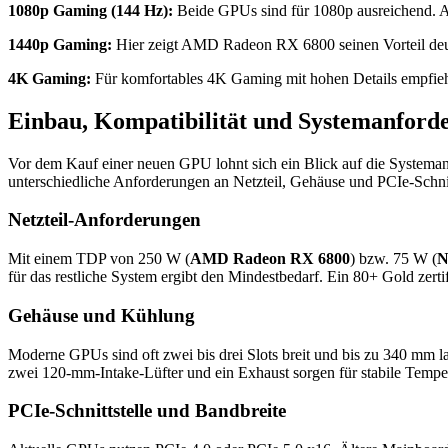
1080p Gaming (144 Hz):
Beide GPUs sind für 1080p ausreichend. 
1440p Gaming:
Hier zeigt AMD Radeon RX 6800 seinen Vorteil deutlic
4K Gaming:
Für komfortables 4K Gaming mit hohen Details empfieh
Einbau, Kompatibilität und Systemanford
Vor dem Kauf einer neuen GPU lohnt sich ein Blick auf die Systema
unterschiedliche Anforderungen an Netzteil, Gehäuse und PCIe-Schnit
Netzteil-Anforderungen
Mit einem TDP von 250 W (
AMD Radeon RX 6800
) bzw. 75 W (
N
für das restliche System ergibt den Mindestbedarf. Ein 80+ Gold zerti
Gehäuse und Kühlung
Moderne GPUs sind oft zwei bis drei Slots breit und bis zu 340 mm l
zwei 120-mm-Intake-Lüfter und ein Exhaust sorgen für stabile Tempe
PCIe-Schnittstelle und Bandbreite