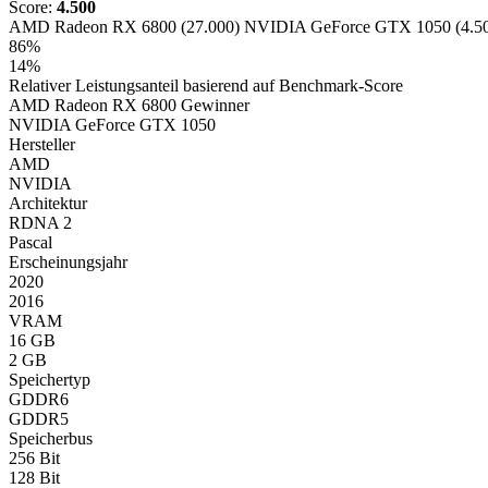
Score:
4.500
AMD Radeon RX 6800 (27.000)
NVIDIA GeForce GTX 1050 (4.5
86%
14%
Relativer Leistungsanteil basierend auf Benchmark-Score
AMD Radeon RX 6800
Gewinner
NVIDIA GeForce GTX 1050
Hersteller
AMD
NVIDIA
Architektur
RDNA 2
Pascal
Erscheinungsjahr
2020
2016
VRAM
16 GB
2 GB
Speichertyp
GDDR6
GDDR5
Speicherbus
256 Bit
128 Bit