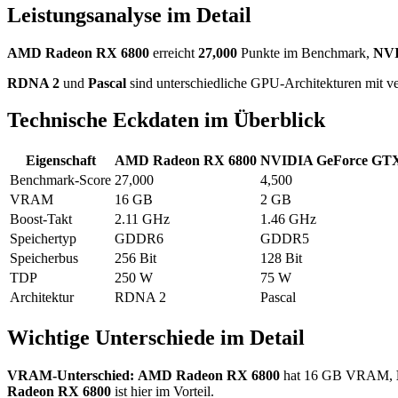
Leistungsanalyse im Detail
AMD Radeon RX 6800
erreicht
27,000
Punkte im Benchmark,
NVI
RDNA 2
und
Pascal
sind unterschiedliche GPU-Architekturen mit ve
Technische Eckdaten im Überblick
Eigenschaft
AMD Radeon RX 6800
NVIDIA GeForce GTX
Benchmark-Score
27,000
4,500
VRAM
16 GB
2 GB
Boost-Takt
2.11 GHz
1.46 GHz
Speichertyp
GDDR6
GDDR5
Speicherbus
256 Bit
128 Bit
TDP
250 W
75 W
Architektur
RDNA 2
Pascal
Wichtige Unterschiede im Detail
VRAM-Unterschied:
AMD Radeon RX 6800
hat 16 GB VRAM,
Radeon RX 6800
ist hier im Vorteil.