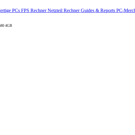
ertige PCs
FPS Rechner
Netzteil Rechner
Guides & Reports
PC-Merch
 580 4GB
 Radeon RX 580 4GB