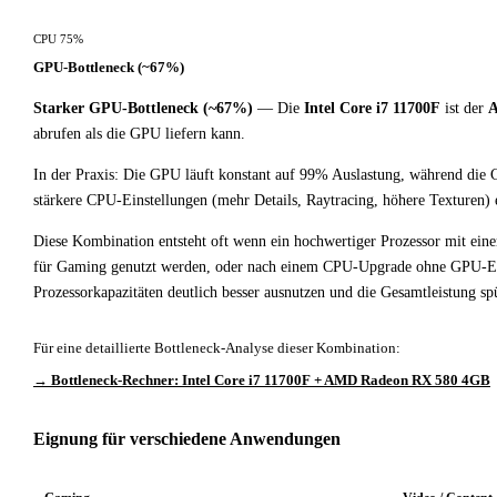
CPU 75%
GPU-Bottleneck (~67%)
Starker GPU-Bottleneck (~67%)
— Die
Intel Core i7 11700F
ist der
A
abrufen als die GPU liefern kann.
In der Praxis: Die GPU läuft konstant auf 99% Auslastung, während die 
stärkere CPU-Einstellungen (mehr Details, Raytracing, höhere Texturen)
Diese Kombination entsteht oft wenn ein hochwertiger Prozessor mit ein
für Gaming genutzt werden, oder nach einem CPU-Upgrade ohne GPU-Ern
Prozessorkapazitäten deutlich besser ausnutzen und die Gesamtleistung spü
Für eine detaillierte Bottleneck-Analyse dieser Kombination:
→ Bottleneck-Rechner: Intel Core i7 11700F + AMD Radeon RX 580 4GB
Eignung für verschiedene Anwendungen