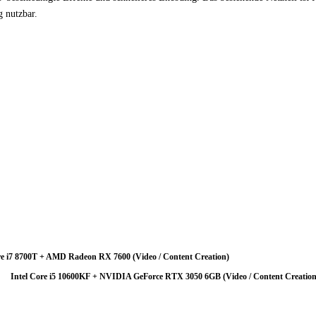
g nutzbar.
tarker GPU-Bottleneck vor. Der leistungsstarke Prozessor wird durch die Grafik
ptimale Ressourcenverteilung.
tenzial nicht aus. Ein GPU-Upgrade ist die sinnvollste Investition um die Gesam
tform ihr volles Potenzial entfalten.
re i7 8700T + AMD Radeon RX 7600 (Video / Content Creation)
Intel Core i5 10600KF + NVIDIA GeForce RTX 3050 6GB (Video / Content Creation