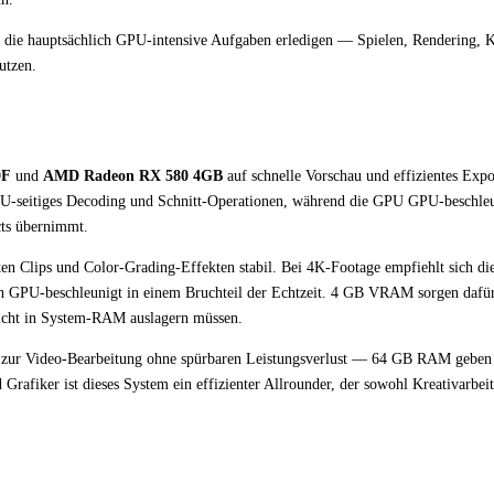
 die hauptsächlich GPU-intensive Aufgaben erledigen — Spielen, Rendering, 
utzen.
0F
und
AMD Radeon RX 580 4GB
auf schnelle Vorschau und effizientes Expo
PU-seitiges Decoding und Schnitt-Operationen, während die GPU GPU-beschle
cts übernimmt.
ten Clips und Color-Grading-Effekten stabil. Bei 4K-Footage empfiehlt sich di
ch GPU-beschleunigt in einem Bruchteil der Echtzeit. 4 GB VRAM sorgen dafür
icht in System-RAM auslagern müssen.
l zur Video-Bearbeitung ohne spürbaren Leistungsverlust — 64 GB RAM geben
afiker ist dieses System ein effizienter Allrounder, der sowohl Kreativarbeit