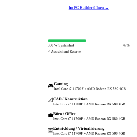
Im PC Builder öffnen →
⚡ Netzteil-Auslastung
350 W Systemlast
47%
✓ Ausreichend Reserve
🔀 Andere Einsatzzwecke
Gaming
🎮
Intel Core i7 11700F + AMD Radeon RX 580 4GB
CAD / Konstruktion
📐
Intel Core i7 11700F + AMD Radeon RX 580 4GB
Büro / Office
💼
Intel Core i7 11700F + AMD Radeon RX 580 4GB
Entwicklung / Virtualisierung
⌨️
Intel Core i7 11700F + AMD Radeon RX 580 4GB