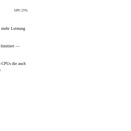
GPU 25%
h mehr Leistung
-limitiert —
n-CPUs die auch
e