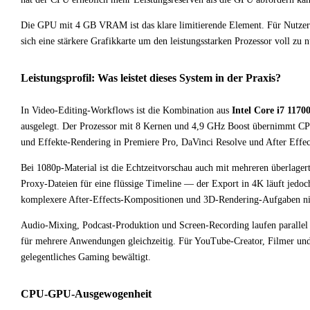
Die GPU mit 4 GB VRAM ist das klare limitierende Element. Für Nutzer
sich eine stärkere Grafikkarte um den leistungsstarken Prozessor voll zu n
Leistungsprofil: Was leistet dieses System in der Praxis?
In Video-Editing-Workflows ist die Kombination aus
Intel Core i7 1170
ausgelegt. Der Prozessor mit 8 Kernen und 4,9 GHz Boost übernimmt C
und Effekte-Rendering in Premiere Pro, DaVinci Resolve und After Effe
Bei 1080p-Material ist die Echtzeitvorschau auch mit mehreren überlager
Proxy-Dateien für eine flüssige Timeline — der Export in 4K läuft jedo
komplexere After-Effects-Kompositionen und 3D-Rendering-Aufgaben n
Audio-Mixing, Podcast-Produktion und Screen-Recording laufen paralle
für mehrere Anwendungen gleichzeitig. Für YouTube-Creator, Filmer und Gr
gelegentliches Gaming bewältigt.
CPU-GPU-Ausgewogenheit