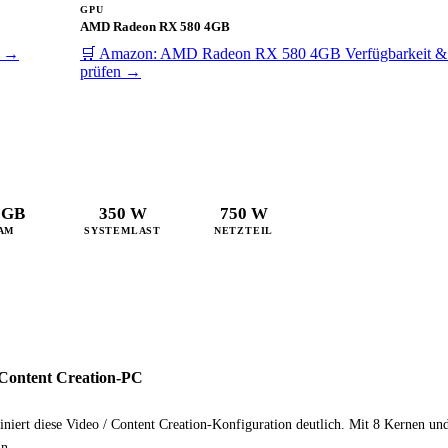
GPU
AMD Radeon RX 580 4GB
n →
🛒 Amazon: AMD Radeon RX 580 4GB
Verfügbarkeit &
prüfen →
 GB
350 W
750 W
AM
SYSTEMLAST
NETZTEIL
Content Creation-PC
iniert diese Video / Content Creation-Konfiguration deutlich. Mit 8 Kernen u
nn.