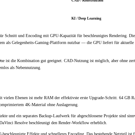
CAD / Konstruktion
KI / Deep Learning
ür Schnitt und Encoding mit GPU-Kapazität für beschleunigtes Rendering. Di
stem als Gelegenheits-Gaming-Plattform nutzbar — die GPU liefert für aktuelle
 ist die Kombination gut geeignet. CAD-Nutzung ist möglich, aber ohne zerti
emlos als Nebennutzung.
it vielen Ebenen ist mehr RAM der effektivste erste Upgrade-Schritt. 64 GB 
nkomprimiertem 4K-Material ohne Auslagerung.
ekte und ein separates Backup-Laufwerk für abgeschlossene Projekte sind sinn
 DaVinci Resolve beschleunigt den Render-Workflow erheblich.
chleunigte Effekte und schnelleres Encoding. Das bestehende Netzteil ist 