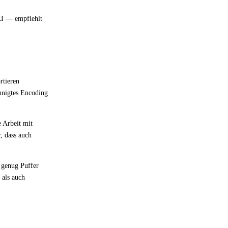
KI — empfiehlt
rtieren
unigtes Encoding
e Arbeit mit
, dass auch
 genug Puffer
 als auch