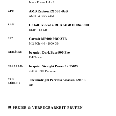
Intel · Rocket Lake S
GPU
AMD Radeon RX 580 4GB
AMD · 4 GB VRAM
RAM
G.Skill Trident Z RGB 64GB DDR4-3600
DDR4 · 64 GB
SSD
Corsair MP600 PRO 2TB
M.2 PCIe 4.0 · 2000 GB
GEHÄUSE
be quiet! Dark Base 900 Pro
Full Tower
NETZTEIL
be quiet! Straight Power 12 750W
750 W · 80+ Platinum
CPU-
Thermalright Peerless Assassin 120 SE
KÜHLER
Air
🛒 PREISE & VERFÜGBARKEIT PRÜFEN