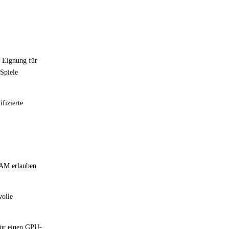
e Eignung für
 Spiele
fizierte
RAM erlauben
volle
für einen GPU-