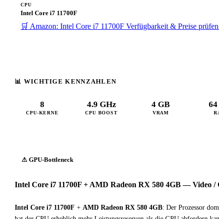
CPU
Intel Core i7 11700F
🛒 Amazon: Intel Core i7 11700F
Verfügbarkeit & Preise prüfe
📊 WICHTIGE KENNZAHLEN
8
4.9 GHz
4 GB
64
CPU-KERNE
CPU BOOST
VRAM
R
⚠ GPU-Bottleneck
Intel Core i7 11700F + AMD Radeon RX 580 4GB — Video / 
Intel Core i7 11700F
+
AMD Radeon RX 580 4GB
: Der Prozessor dom
hat der CPU erheblich mehr Leistungsreserven als die GPU abfordern ka