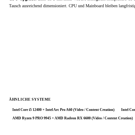
Tausch ausreichend dimensioniert. CPU und Mainboard bleiben langfristi
!
Fazit & Empfehlung
Bei
Intel Core i7 11700F
+
AMD Radeon RX 580 4GB
liegt ein s
deutlich limitiert — für Video / Content Creation-Workloads keine o
Fazit: Das System arbeitet zuverlässig, schöpft aber das Prozessorpo
deutlich zu steigern. Mit einer stärkeren Grafikkarte würde diese Plat
ÄHNLICHE SYSTEME
Intel Core i5 12400 + Intel Arc Pro A60 (Video / Content Creation)
Intel Co
AMD Ryzen 9 PRO 9945 + AMD Radeon RX 6600 (Video / Content Creation)