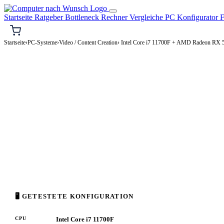
Startseite
Ratgeber
Bottleneck Rechner
Vergleiche
PC Konfigurator
F
Startseite
›
PC-Systeme
›
Video / Content Creation
› Intel Core i7 11700F + AMD Radeon RX
🎬 VIDEO / CONTENT CREATION-PC
Intel Core i7 11700F + AMD
Video / Content Creation-PC Konfiguration
High-End · 1.500–3.500€
⚡ ca. 350 W
🖥 GETESTETE KONFIGURATION
CPU
Intel Core i7 11700F