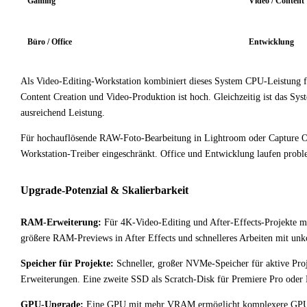
Gaming
Video / Content
Büro / Office
Entwicklung
Als Video-Editing-Workstation kombiniert dieses System CPU-Leistung f
Content Creation und Video-Produktion ist hoch. Gleichzeitig ist das Sy
ausreichend Leistung.
Für hochauflösende RAW-Foto-Bearbeitung in Lightroom oder Capture One
Workstation-Treiber eingeschränkt. Office und Entwicklung laufen probl
Upgrade-Potenzial & Skalierbarkeit
RAM-Erweiterung:
Für 4K-Video-Editing und After-Effects-Projekte m
größere RAM-Previews in After Effects und schnelleres Arbeiten mit u
Speicher für Projekte:
Schneller, großer NVMe-Speicher für aktive Proj
Erweiterungen. Eine zweite SSD als Scratch-Disk für Premiere Pro oder
GPU-Upgrade:
Eine GPU mit mehr VRAM ermöglicht komplexere GPU-bes