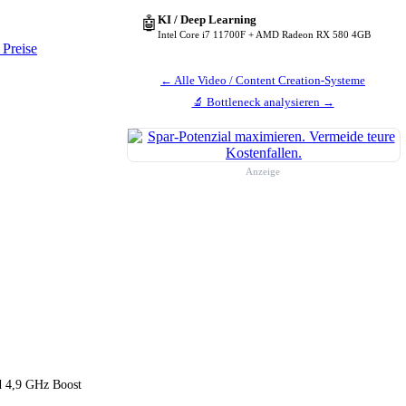
KI / Deep Learning
🤖
Intel Core i7 11700F + AMD Radeon RX 580 4GB
 Preise
← Alle Video / Content Creation-Systeme
🔬 Bottleneck analysieren →
Anzeige
nd 4,9 GHz Boost